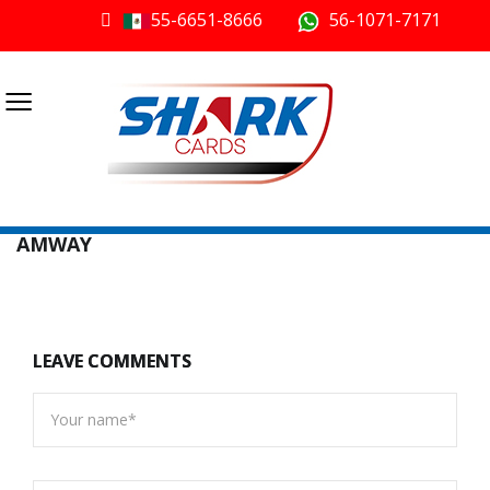
55-6651-8666
56-1071-7171
≡
AMWAY
LEAVE COMMENTS