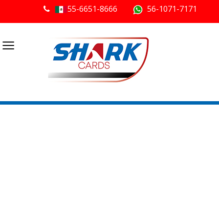
55-6651-8666
56-1071-7171
≡