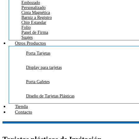
Embozado
Personalizado
Cinta Magnética
Barniz a Registro
Chip Estandar
Folio
Panel de Firma
Suajes
Otros Productos
Porta Tarjetas
Display para tarjetas
Porta Gafetes
Diseño de Tarjetas Plásticas
Tienda
Contacto