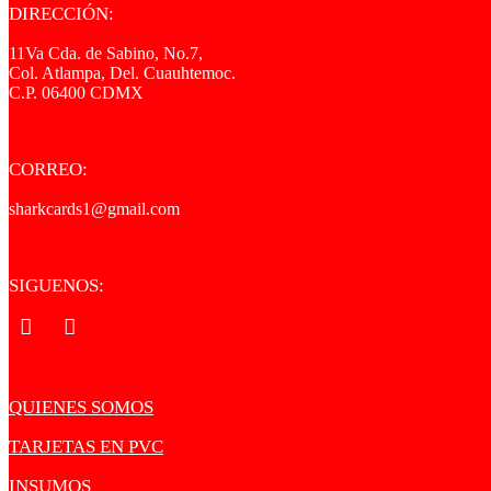
DIRECCIÓN:
11Va Cda. de Sabino, No.7,
Col. Atlampa, Del. Cuauhtemoc.
C.P. 06400 CDMX
CORREO:
sharkcards1@gmail.com
SIGUENOS:
.
.
QUIENES SOMOS
TARJETAS EN PVC
INSUMOS