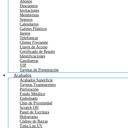
Abonos
Descuentos
Invitaciones
Membresias
Seguros
Calendarios
Gafetes Plásticos
Juegos
Telefónicas
Cliente Frecuente
Llaves de Acceso
Certificado de Regalo
Identificaciones
Gasolineras
VIP
Tarjetas de Presentación
Acabados
Acabados Superficie
Tarjetas Transparentes
Perforación
Fondo Metálico
Embolsado
Chip de Proximidad
Scratch Off
Panel de Escritura
Holograma
Código de Barras
Tinta Luz UV