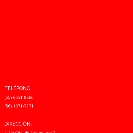
TELÉFONO
(55) 6651-8666
(56) 1071-7171
DIRECCIÓN:
11Va Cda. de Sabino, No.7,