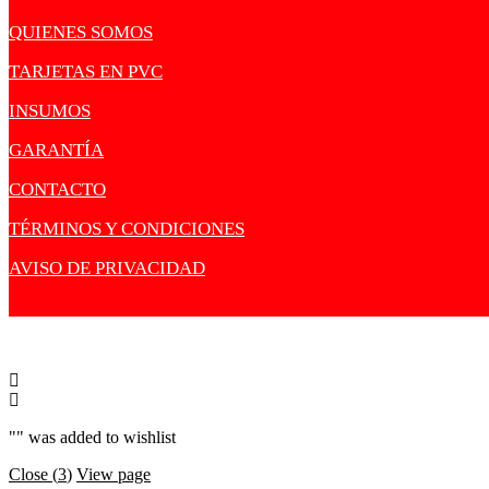
QUIENES SOMOS
TARJETAS EN PVC
INSUMOS
GARANTÍA
CONTACTO
TÉRMINOS Y CONDICIONES
AVISO DE PRIVACIDAD
"
" was added to wishlist
Close (
3
)
View page