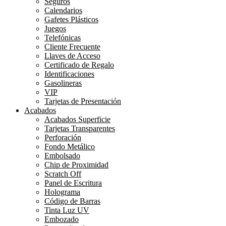
Seguros
Calendarios
Gafetes Plásticos
Juegos
Telefónicas
Cliente Frecuente
Llaves de Acceso
Certificado de Regalo
Identificaciones
Gasolineras
VIP
Tarjetas de Presentación
Acabados
Acabados Superficie
Tarjetas Transparentes
Perforación
Fondo Metálico
Embolsado
Chip de Proximidad
Scratch Off
Panel de Escritura
Holograma
Código de Barras
Tinta Luz UV
Embozado