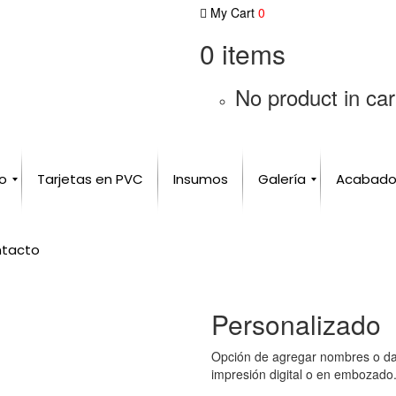
My Cart
0
0
items
No product in car
io
Tarjetas en PVC
Insumos
Galería
Acabado
Tarjetas de Presentación
VIP
Gasolineras
Identificaciones
Certificado de Regalo
Llaves de Acceso
Cliente Frecuente
Telefónicas
Juegos
Gafetes Plásticos
Calendarios
Seguros
Membresias
Invitaciones
Descuentos
Abonos
tacto
Personalizado
Opción de agregar nombres o dat
impresión digital o en embozado