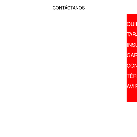
CONTÁCTANOS
TELÉFONO
QUI
(55) 6651-8666
TAR
(56) 1071-7171
INS
GAR
DIRECCIÓN:
CON
11Va Cda. de Sabino, No.7,
Col. Atlampa, Del. Cuauhtemoc.
TÉR
C.P. 06400 CDMX
AVI
CORREO:
sharkcards1@gmail.com
SIGUENOS:
.
.