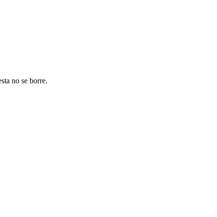
e una banda plástica con un material magnetizado, generalmente óxido
esta no se borre.
CONTÁCTANOS