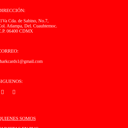
DIRECCIÓN:
1Va Cda. de Sabino, No.7,
ol. Atlampa, Del. Cuauhtemoc.
C.P. 06400 CDMX
CORREO:
sharkcards1@gmail.com
SIGUENOS:
.
.
QUIENES SOMOS