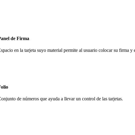
edio o soporte de almacenamiento de datos que se graba en pistas sobr
Panel de Firma
spacio en la tarjeta suyo material permite al usuario colocar su firma y 
olio
onjunto de números que ayuda a llevar un control de las tarjetas.