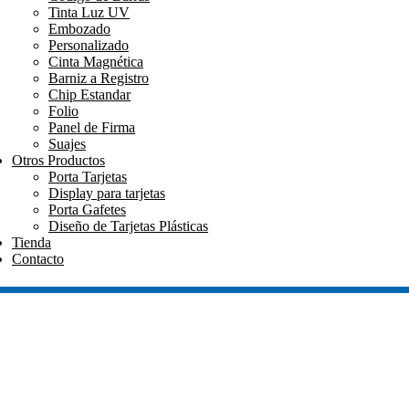
Tinta Luz UV
Embozado
Personalizado
Cinta Magnética
Barniz a Registro
Chip Estandar
Folio
Panel de Firma
Suajes
Otros Productos
Porta Tarjetas
Display para tarjetas
Porta Gafetes
Diseño de Tarjetas Plásticas
Tienda
Contacto