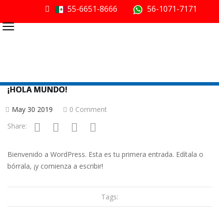
55-6651-8666
56-1071-7171
≡
¡HOLA MUNDO!
May 30 2019
0 Comment
Share:
Bienvenido a WordPress. Esta es tu primera entrada. Edítala o
bórrala, ¡y comienza a escribir!
Tags: