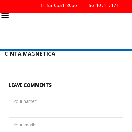
55-6651-8666
56-1071-7171
≡
CINTA MAGNETICA
LEAVE COMMENTS