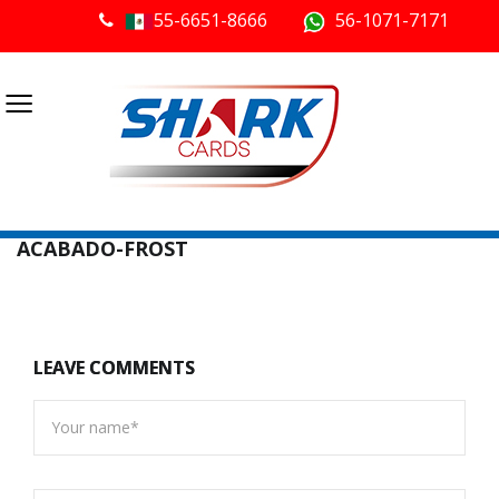
55-6651-8666
56-1071-7171
≡
ACABADO-FROST
LEAVE COMMENTS