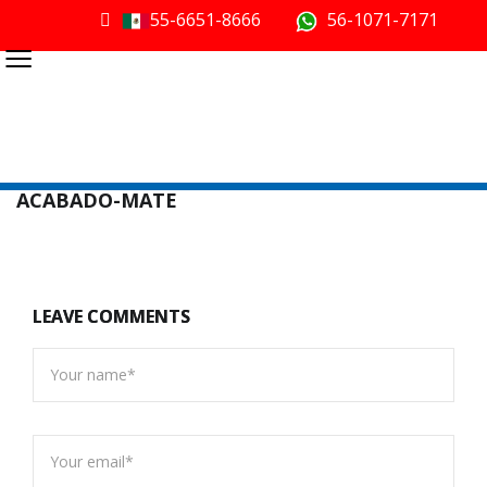
55-6651-8666
56-1071-7171
≡
ACABADO-MATE
LEAVE COMMENTS