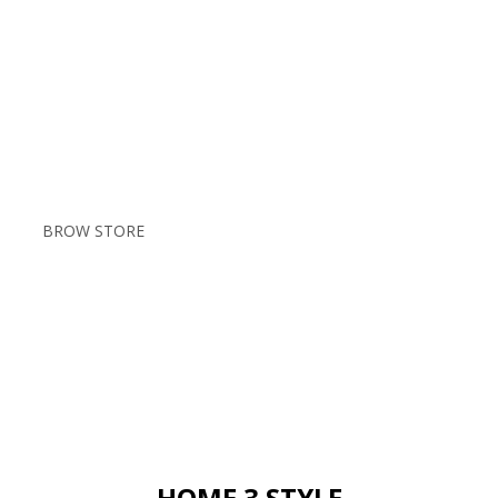
HOMEWARE CATEGORY
LUCKY SHOP
BROW STORE
SHOP NOW
HOME 3 STYLE