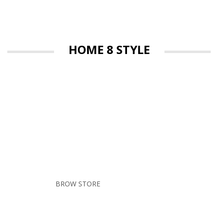
HOME 8 STYLE
NEW COLLECTION
LUCKY SHOP
BROW STORE
SHOP NOW