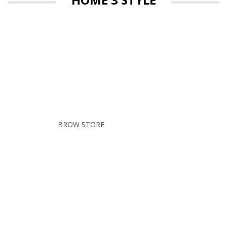
NEW COLLECTION
LUCKY SHOP
BROW STORE
SHOP NOW