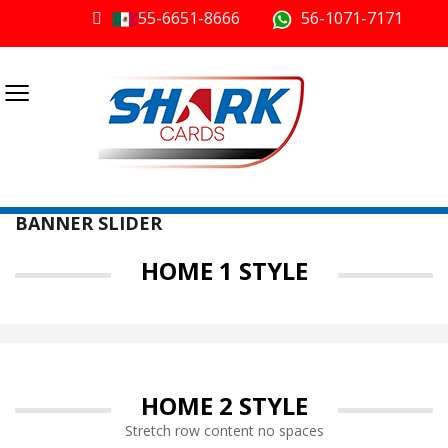
55-6651-8666
56-1071-7171
≡
BANNER SLIDER
HOME 1 STYLE
HOME 2 STYLE
Stretch row content no spaces