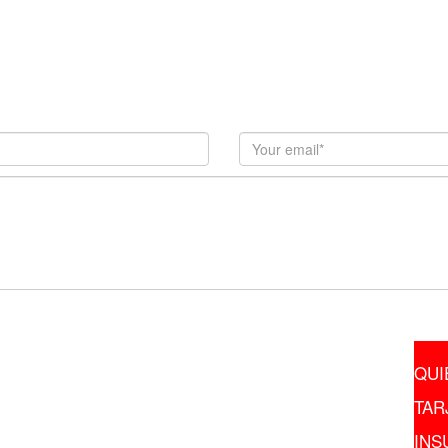
TELÉFONO
QUI
(55) 6651-8666
TAR
(56) 1071-7171
INS