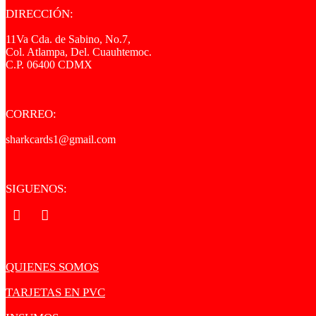
DIRECCIÓN:
11Va Cda. de Sabino, No.7,
Col. Atlampa, Del. Cuauhtemoc.
C.P. 06400 CDMX
CORREO:
sharkcards1@gmail.com
SIGUENOS:
.
.
QUIENES SOMOS
TARJETAS EN PVC