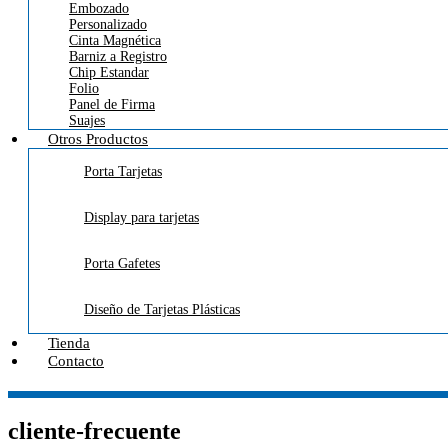
Embozado
Personalizado
Cinta Magnética
Barniz a Registro
Chip Estandar
Folio
Panel de Firma
Suajes
Otros Productos
Porta Tarjetas
Display para tarjetas
Porta Gafetes
Diseño de Tarjetas Plásticas
Tienda
Contacto
cliente-frecuente