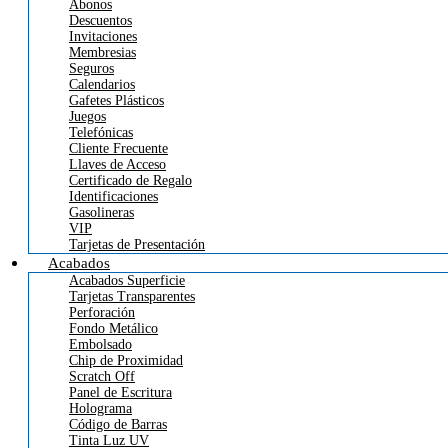
Abonos
Descuentos
Invitaciones
Membresias
Seguros
Calendarios
Gafetes Plásticos
Juegos
Telefónicas
Cliente Frecuente
Llaves de Acceso
Certificado de Regalo
Identificaciones
Gasolineras
VIP
Tarjetas de Presentación
Acabados
Acabados Superficie
Tarjetas Transparentes
Perforación
Fondo Metálico
Embolsado
Chip de Proximidad
Scratch Off
Panel de Escritura
Holograma
Código de Barras
Tinta Luz UV