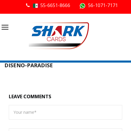
55-6651-8666
56-1071-7171
≡
DISENO-PARADISE
LEAVE COMMENTS