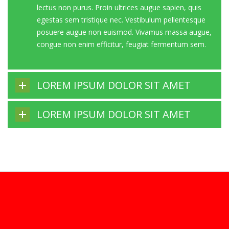
lectus non purus. Proin ultrices augue sapien, quis
egestas sem tristique nec. Vestibulum pellentesque
posuere augue non euismod. Vivamus massa augue,
congue non enim efficitur, feugiat fermentum sem.
LOREM IPSUM DOLOR SIT AMET
LOREM IPSUM DOLOR SIT AMET