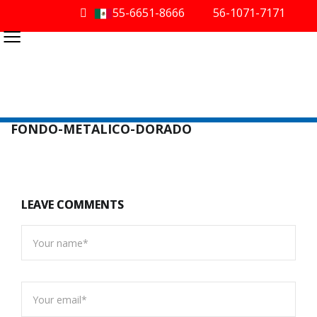
55-6651-8666
56-1071-7171
≡
FONDO-METALICO-DORADO
LEAVE COMMENTS