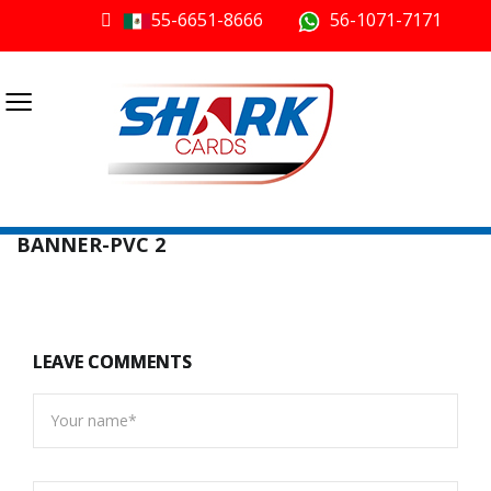
55-6651-8666
56-1071-7171
≡
BANNER-PVC 2
LEAVE COMMENTS