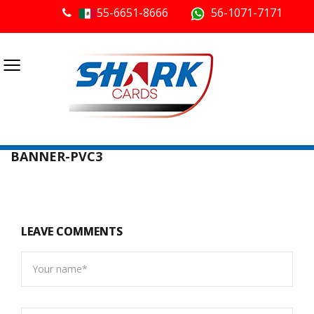
55-6651-8666
56-1071-7171
≡
BANNER-PVC3
LEAVE COMMENTS