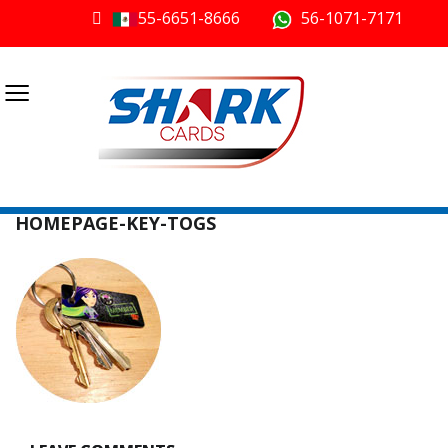
55-6651-8666
56-1071-7171
≡
HOMEPAGE-KEY-TOGS