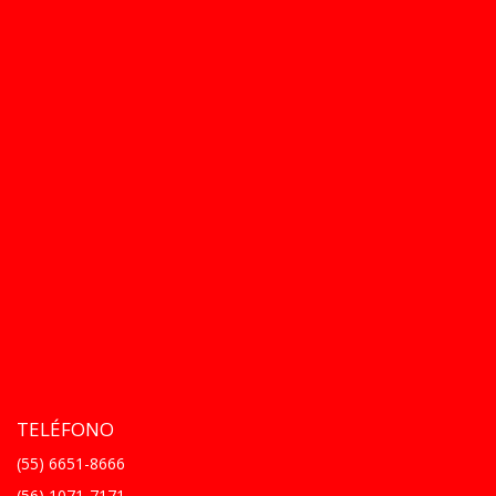
TELÉFONO
(55) 6651-8666
(56) 1071-7171