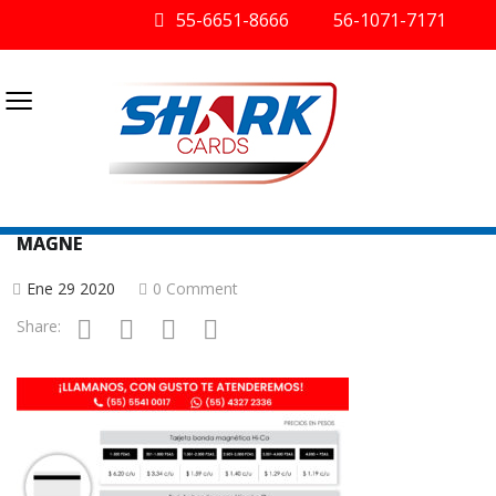
55-6651-8666
56-1071-7171
≡
MAGNE
Ene 29 2020
0 Comment
Share: