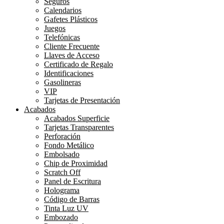
Seguros
Calendarios
Gafetes Plásticos
Juegos
Telefónicas
Cliente Frecuente
Llaves de Acceso
Certificado de Regalo
Identificaciones
Gasolineras
VIP
Tarjetas de Presentación
Acabados
Acabados Superficie
Tarjetas Transparentes
Perforación
Fondo Metálico
Embolsado
Chip de Proximidad
Scratch Off
Panel de Escritura
Holograma
Código de Barras
Tinta Luz UV
Embozado