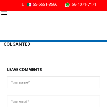
55-6651-8666
56-1071-7171
≡
COLGANTE3
LEAVE COMMENTS