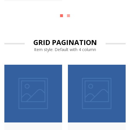
veritatis et quasi
architecto beatae vitae
architecto beatae vitae
dicta sunt explicabo.
dicta sunt explicabo.
GRID PAGINATION
Item style: Default with 4 column