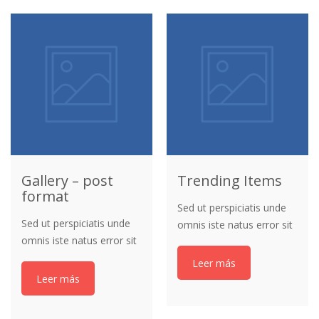
veritatis et quasi
veritatis et quasi
architecto beatae vitae
architecto beatae vitae
dicta sunt explicabo.
dicta sunt explicabo.
Gallery – post
Trending Items
format
Sed ut perspiciatis unde
Sed ut perspiciatis unde
omnis iste natus error sit
omnis iste natus error sit
voluptatem accusantium
voluptatem accusantium
doloremque laudantium,
Leer más
doloremque laudantium,
totam aperiam, eaque
Leer más
totam aperiam, eaque
ipsa quae ab illo inventore
ipsa quae ab illo inventore
veritatis et quasi