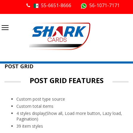
55-6651-8666
56-1071-7171
≡
POST GRID
POST GRID FEATURES
Custom post type source
Custom total items
4 styles display(Show all, Load more button, Lazy load,
Pagination)
39 item styles