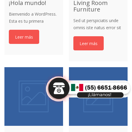
¡Hola mundo!
Living Room
Furniture
Bienvenido a WordPress.
Sed ut perspiciatis unde
Esta es tu primera
omnis iste natus error sit
entrada. Edítala o bórrala,
voluptatem accusantium
¡y comienza a escribir!
Leer más
doloremque laudantium,
Leer más
totam aperiam, eaque
ipsa quae ab illo inventore
veritatis et quasi
architecto beatae vitae
dicta sunt explicabo.