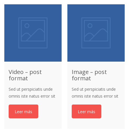
veritatis et quasi
architecto beatae vitae
dicta sunt explicabo.
Video – post
Image – post
format
format
Sed ut perspiciatis unde
Sed ut perspiciatis unde
omnis iste natus error sit
omnis iste natus error sit
voluptatem accusantium
voluptatem accusantium
doloremque laudantium,
doloremque laudantium,
Leer más
Leer más
totam aperiam, eaque
totam aperiam, eaque
ipsa quae ab illo inventore
ipsa quae ab illo inventore