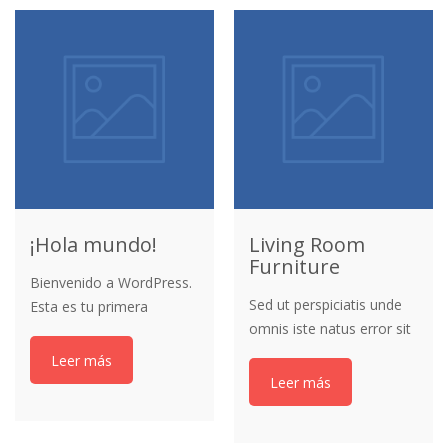
¡Hola mundo!
Living Room
Furniture
Bienvenido a WordPress.
Sed ut perspiciatis unde
Esta es tu primera
omnis iste natus error sit
entrada. Edítala o bórrala,
voluptatem accusantium
¡y comienza a escribir!
Leer más
doloremque laudantium,
Leer más
totam aperiam, eaque
ipsa quae ab illo inventore