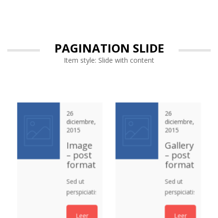
PAGINATION SLIDE
Item style: Slide with content
30 mayo,
26
26
26
2019
diciembre,
diciembre,
diciembre,
2015
2015
2015
¡Hola
Image
Living
Gallery
mundo!
– post
Room
– post
format
Furniture
format
Bienvenido
a
Sed ut
Sed ut
Sed ut
WordPress.
perspiciatis
perspiciatis
perspiciatis
Esta es tu
Leer
unde
unde
unde
primera
más
omnis iste
omnis iste
omnis iste
Leer
Leer
Leer
entrada.