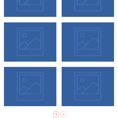
26 diciembre, 2015
15 diciembre, 2015
Trending Items
Mauris posuere
15 diciembre, 2015
15 diciembre, 2015
Home is the best
Mauris posuere
place where you
1
2