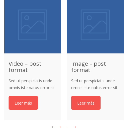
dicta sunt explicabo.
Video – post
Image – post
format
format
Sed ut perspiciatis unde
Sed ut perspiciatis unde
omnis iste natus error sit
omnis iste natus error sit
voluptatem accusantium
voluptatem accusantium
doloremque laudantium,
doloremque laudantium,
Leer más
Leer más
totam aperiam, eaque
totam aperiam, eaque
ipsa quae ab illo inventore
ipsa quae ab illo inventore
veritatis et quasi
veritatis et quasi