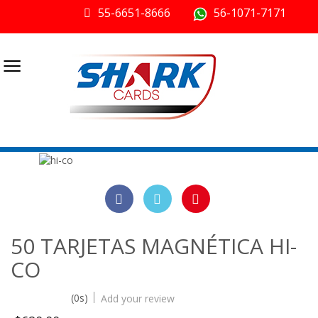
55-6651-8666
56-1071-7171
≡
50 TARJETAS MAGNÉTICA HI-
CO
(0s)
Add your review