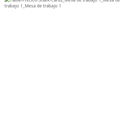
Panel de Firma
Espacio en la
tarjeta de abonos
, cuyo material permite al
usuario colocar su firma y esta no se borre.
Personalizada
Tarjetas de abonos a las que se pueden poner nombres o