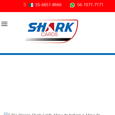
55-6651-8666
56-1071-7171
≡
Tarjetas de Banda
Magnetica