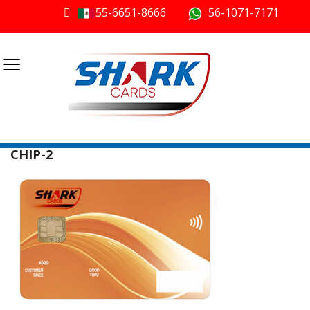
55-6651-8666
56-1071-7171
≡
CHIP-2