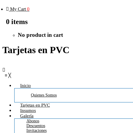
My Cart
0
0
items
No product in cart
Tarjetas en PVC
≡
╳
Inicio
Quienes Somos
Tarjetas en PVC
Insumos
Galería
Abonos
Descuentos
Invitaciones