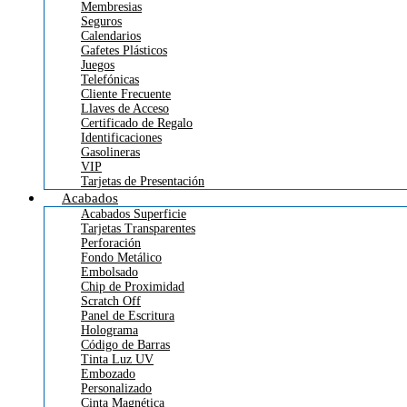
Membresias
Seguros
Calendarios
Gafetes Plásticos
Juegos
Telefónicas
Cliente Frecuente
Llaves de Acceso
Certificado de Regalo
Identificaciones
Gasolineras
VIP
Tarjetas de Presentación
Acabados
Acabados Superficie
Tarjetas Transparentes
Perforación
Fondo Metálico
Embolsado
Chip de Proximidad
Scratch Off
Panel de Escritura
Holograma
Código de Barras
Tinta Luz UV
Embozado
Personalizado
Cinta Magnética