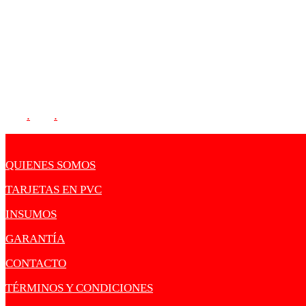
CORREO:
sharkcards1@gmail.com
SIGUENOS:
.
.
QUIENES SOMOS
TARJETAS EN PVC
INSUMOS
GARANTÍA
CONTACTO
TÉRMINOS Y CONDICIONES