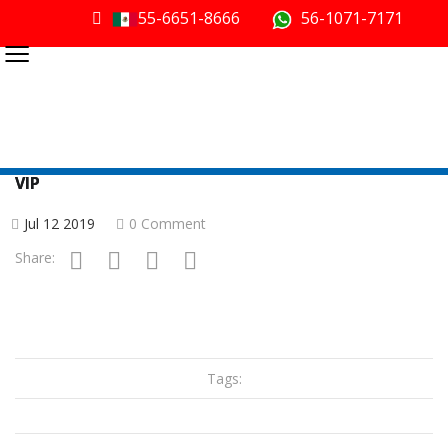
55-6651-8666
56-1071-7171
≡
VIP
Jul 12 2019
0 Comment
Share:
Tags: