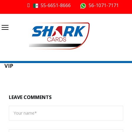
55-6651-8666
56-1071-7171
≡
VIP
LEAVE COMMENTS