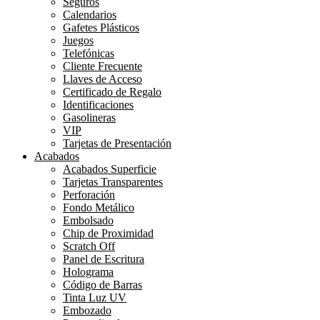
Seguros
Calendarios
Gafetes Plásticos
Juegos
Telefónicas
Cliente Frecuente
Llaves de Acceso
Certificado de Regalo
Identificaciones
Gasolineras
VIP
Tarjetas de Presentación
Acabados
Acabados Superficie
Tarjetas Transparentes
Perforación
Fondo Metálico
Embolsado
Chip de Proximidad
Scratch Off
Panel de Escritura
Holograma
Código de Barras
Tinta Luz UV
Embozado