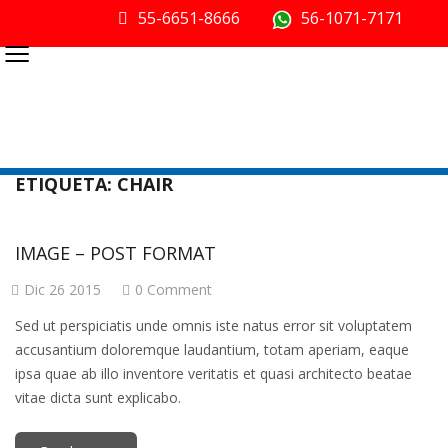
55-6651-8666
56-1071-7171
≡
ETIQUETA:
CHAIR
IMAGE – POST FORMAT
Dic 26 2015
0 Comment
Sed ut perspiciatis unde omnis iste natus error sit voluptatem
accusantium doloremque laudantium, totam aperiam, eaque
ipsa quae ab illo inventore veritatis et quasi architecto beatae
vitae dicta sunt explicabo.