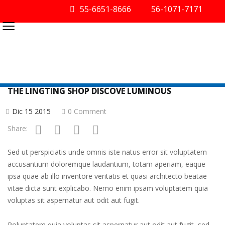
55-6651-8666
56-1071-7171
≡
THE LINGTING SHOP DISCOVE LUMINOUS
Dic 15 2015
0 Comment
Share:
Sed ut perspiciatis unde omnis iste natus error sit voluptatem
accusantium doloremque laudantium, totam aperiam, eaque
ipsa quae ab illo inventore veritatis et quasi architecto beatae
vitae dicta sunt explicabo. Nemo enim ipsam voluptatem quia
voluptas sit aspernatur aut odit aut fugit.
Poluptatem quia voluptas sit aspernatur aut odit aut fugit, sed