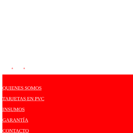
C.P. 06400 CDMX
CORREO:
sharkcards1@gmail.com
SIGUENOS:
.
.
QUIENES SOMOS
TARJETAS EN PVC
INSUMOS
GARANTÍA
CONTACTO