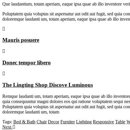
Q
ue laudantium, totam aperiam, eaque ipsa quae ab illo inventore verita
Poluptatem quia voluptas sit aspernatur aut odit aut fugit, sed quia c
doloremque laudanti um, totam aperiam, eaque ipsa quae ab illo invent
Mauris posuere
Donec tempor libero
The Lingting Shop Discove Luminous
Remque laudanti um, totam aperiam, eaque ipsa quae ab illo inventore v
quia consequuntur magni dolores eos qui ratione voluptatem sequi nes
Poluptatem quia voluptas sit aspernatur aut odit aut fugit, sed quia c
doloremque laudanti um, totam
Tags:
Bed & Bath
Chair
Decor
Furniter
Lighting
Responsive
Table
W
Next