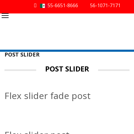
55-6651-8666
56-1071-7171
≡
POST SLIDER
POST SLIDER
Flex slider fade post