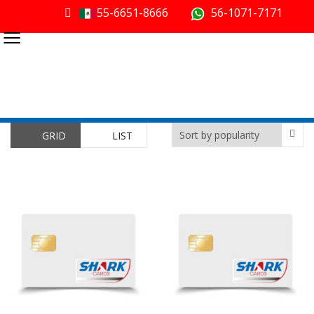
55-6651-8666
56-1071-7171
≡
GRID
LIST