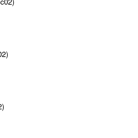
4c02)
02)
2)