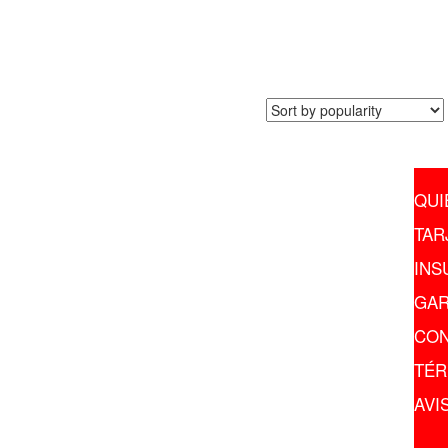
TELÉFONO
QUI
(55) 6651-8666
TAR
(56) 1071-7171
INS
GAR
DIRECCIÓN:
CON
11Va Cda. de Sabino, No.7,
Col. Atlampa, Del. Cuauhtemoc.
TÉR
C.P. 06400 CDMX
AVI
CORREO: