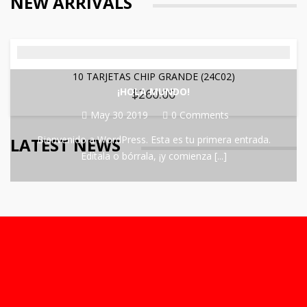
NEW ARRIVALS
10 TARJETAS CHIP GRANDE (24C02)
¡HOLA MUNDO!
$
260.00
May 30 2019
0 Comments
Bienvenido a WordPress. Esta es tu primera entrada.
LATEST NEWS
Edítala o bórrala, ¡y comienza [...]