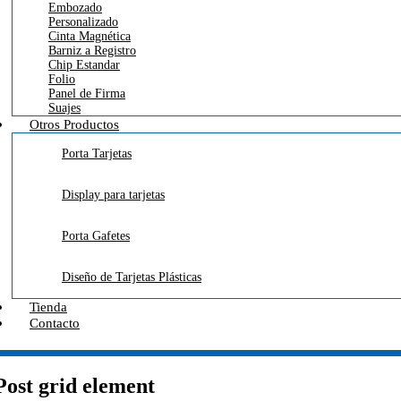
Embozado
Personalizado
Cinta Magnética
Barniz a Registro
Chip Estandar
Folio
Panel de Firma
Suajes
Otros Productos
Porta Tarjetas
Display para tarjetas
Porta Gafetes
Diseño de Tarjetas Plásticas
Tienda
Contacto
Post grid element