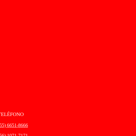
TELÉFONO
(55) 6651-8666
(56) 1071-7171