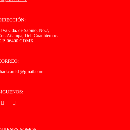
DIRECCIÓN:
1Va Cda. de Sabino, No.7,
ol. Atlampa, Del. Cuauhtemoc.
C.P. 06400 CDMX
CORREO:
sharkcards1@gmail.com
SIGUENOS:
.
.
QUIENES SOMOS